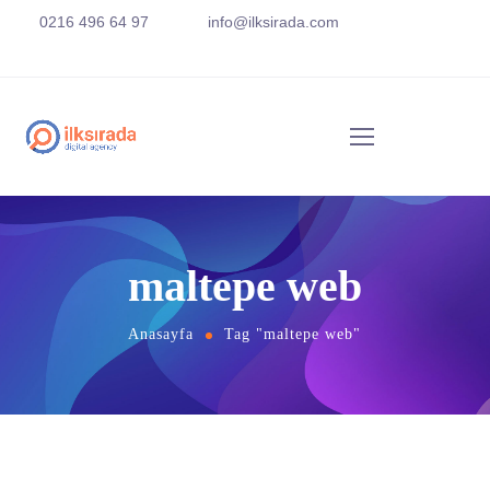
0216 496 64 97
info@ilksirada.com
maltepe web
Anasayfa
Tag "maltepe web"