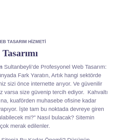
EB TASARIM HIZMETI
 Tasarımı
m
Sultanbeyli’de Profesyonel Web Tasarım:
ünyada Fark Yaratın, Artık hangi sektörde
iz sizi önce internette arıyor. Ve güvenilir
iz varsa size güvenip tercih ediyor. Kahvaltı
ına, kuaförden muhasebe ofisine kadar
pıyor. İşte tam bu noktada devreye giren
ulabilecek mi?” Nasıl bulacak? Sitemin
çok merak edilenler.