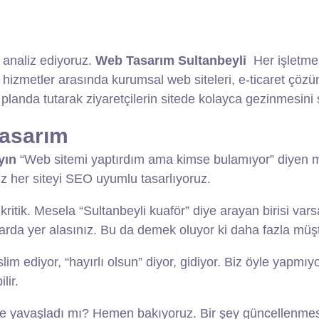
i analiz ediyoruz.
Web Tasarım Sultanbeyli
Her işletme
etler arasında kurumsal web siteleri, e-ticaret çözümleri
planda tutarak ziyaretçilerin sitede kolayca gezinmesini 
Tasarım
yın
“Web sitemi yaptırdım ama kimse bulamıyor” diyen mü
 her siteyi SEO uyumlu tasarlıyoruz.
kritik. Mesela “Sultanbeyli kuaför” diye arayan birisi vars
arda yer alasınız. Bu da demek oluyor ki daha fazla müşte
slim ediyor, “hayırlı olsun” diyor, gidiyor. Biz öyle yapm
lir.
te yavaşladı mı? Hemen bakıyoruz. Bir şey güncellenmesi 