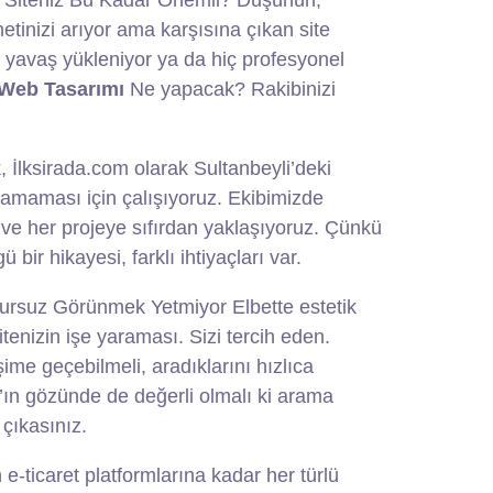
 Siteniz Bu Kadar Önemli? Düşünün,
etinizi arıyor ama karşısına çıkan site
 yavaş yükleniyor ya da hiç profesyonel
 Web Tasarımı
Ne yapacak? Rakibinizi
, İlksirada.com olarak Sultanbeyli’deki
şamaması için çalışıyoruz. Ekibimizde
 ve her projeye sıfırdan yaklaşıyoruz. Çünkü
bir hikayesi, farklı ihtiyaçları var.
ursuz Görünmek Yetmiyor Elbette estetik
tenizin işe yaraması. Sizi tercih eden.
işime geçebilmeli, aradıklarını hızlıca
’ın gözünde de değerli olmalı ki arama
 çıkasınız.
e-ticaret platformlarına kadar her türlü