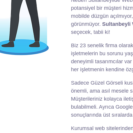
Neden Sultanbeylide Web
potansiyel bir müşteri hizm
mobilde düzgün açılmıyor,
görünmüyor.
Sultanbeyli
seçecek, tabii ki!
Biz 23 senelik firma olarak
işletmelerin bu sorunu ya
deneyimli tasarımcılar var
her işletmenin kendine özgü 
Sadece Güzel Görseli kus
önemli, ama asıl mesele si
Müşterileriniz kolayca ilet
bulabilmeli. Ayrıca Google
sonuçlarında üst sıralarda
Kurumsal web sitelerinden 