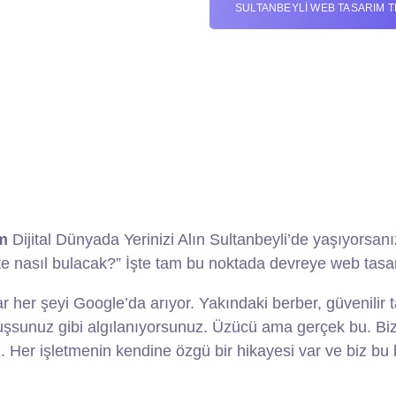
SULTANBEYLI WEB TASARIM TE
m
Dijital Dünyada Yerinizi Alın Sultanbeyli’de yaşıyorsan
te nasıl bulacak?” İşte tam bu noktada devreye web tasar
her şeyi Google’da arıyor. Yakındaki berber, güvenilir ta
uşsunuz gibi algılanıyorsunuz. Üzücü ama gerçek bu. Biz
Her işletmenin kendine özgü bir hikayesi var ve biz bu 