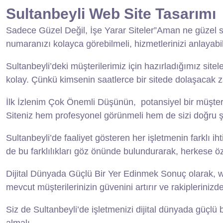
Sultanbeyli Web Site Tasarımı
Sadece Güzel Değil, İşe Yarar Siteler”Aman ne güzel si
numaranızı kolayca görebilmeli, hizmetlerinizi anlayabi
Sultanbeyli’deki müşterilerimiz için hazırladığımız sit
kolay. Çünkü kimsenin saatlerce bir sitede dolaşacak z
İlk İzlenim Çok Önemli Düşünün, potansiyel bir müşteri si
Siteniz hem profesyonel görünmeli hem de sizi doğru ş
Sultanbeyli’de faaliyet gösteren her işletmenin farklı iht
de bu farklılıkları göz önünde bulundurarak, herkese ö
Dijital Dünyada Güçlü Bir Yer Edinmek Sonuç olarak, web
mevcut müşterilerinizin güvenini artırır ve rakipleriniz
Siz de Sultanbeyli’de işletmenizi dijital dünyada güçlü b
almalı.