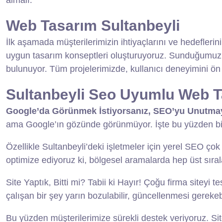
Web Tasarım Sultanbeyli
İlk aşamada müşterilerimizin ihtiyaçlarını ve hedeflerin
uygun tasarım konseptleri oluşturuyoruz. Sunduğumuz hizm
bulunuyor. Tüm projelerimizde, kullanıcı deneyimini ön 
Sultanbeyli Seo Uyumlu Web 
Google’da Görünmek İstiyorsanız, SEO’yu Unutma
ama Google’ın gözünde görünmüyor. İşte bu yüzden biz
Özellikle Sultanbeyli’deki işletmeler için yerel SEO çok 
optimize ediyoruz ki, bölgesel aramalarda hep üst sıral
S
ite Yaptık, Bitti mi? Tabii ki Hayır!
Çoğu firma siteyi te
çalışan bir şey yarın bozulabilir, güncellenmesi gerekebi
Bu yüzden müşterilerimize sürekli destek veriyoruz. Si