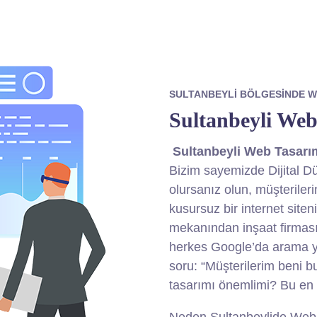
SULTANBEYLI BÖLGESINDE W
Sultanbeyli Web
Sultanbeyli Web Tasarı
Bizim sayemizde Dijital D
olursanız olun, müşterilerin
kusursuz bir internet siten
mekanından inşaat firmas
herkes Google’da arama ya
soru: “Müşterilerim beni b
tasarımı önemlimi? Bu en 